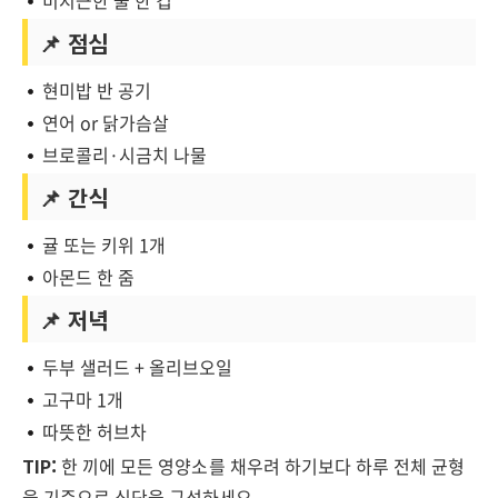
미지근한 물 한 컵
📌 점심
현미밥 반 공기
연어 or 닭가슴살
브로콜리·시금치 나물
📌 간식
귤 또는 키위 1개
아몬드 한 줌
📌 저녁
두부 샐러드 + 올리브오일
고구마 1개
따뜻한 허브차
TIP:
한 끼에 모든 영양소를 채우려 하기보다
하루 전체 균형
을 기준으로 식단을 구성하세요.