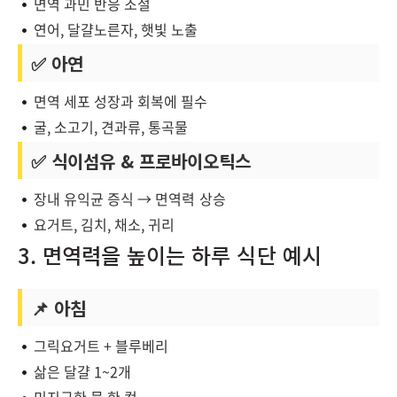
면역 과민 반응 조절
연어, 달걀노른자, 햇빛 노출
✅ 아연
면역 세포 성장과 회복에 필수
굴, 소고기, 견과류, 통곡물
✅ 식이섬유 & 프로바이오틱스
장내 유익균 증식 → 면역력 상승
요거트, 김치, 채소, 귀리
3. 면역력을 높이는 하루 식단 예시
📌 아침
그릭요거트 + 블루베리
삶은 달걀 1~2개