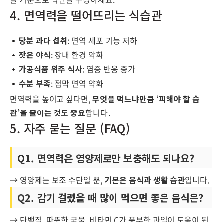
4. 면역력을 떨어뜨리는 식습관
당분 과다 섭취
: 면역 세포 기능 저하
잦은 야식
: 장내 환경 악화
가공식품 위주 식사
: 염증 반응 증가
수분 부족
: 점막 면역 약화
면역력을 높이고 싶다면,
무엇을 먹느냐만큼 ‘피해야 할 습
관’을 줄이는 것도 중요
합니다.
5. 자주 묻는 질문 (FAQ)
Q1. 면역력은 영양제로만 보충해도 되나요?
→ 영양제는 보조 수단일 뿐,
기본은 음식과 생활 습관
입니다.
Q2. 감기 걸렸을 때 많이 먹으면 좋은 음식은?
→ 단백질, 따뜻한 국물, 비타민 C가 풍부한 과일이 도움이 됩