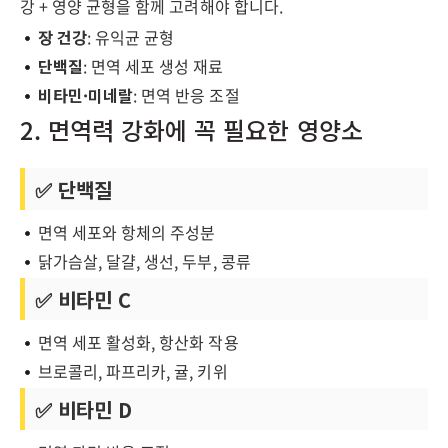
강 + 영양 균형
을 함께 고려해야 합니다.
장 건강
: 유익균 균형
단백질
: 면역 세포 생성 재료
비타민·미네랄
: 면역 반응 조절
2. 면역력 강화에 꼭 필요한 영양소
✅ 단백질
면역 세포와 항체의 주성분
닭가슴살, 달걀, 생선, 두부, 콩류
✅ 비타민 C
면역 세포 활성화, 항산화 작용
브로콜리, 파프리카, 귤, 키위
✅ 비타민 D