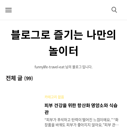
메
검
뉴
색
블로그로 즐기는 나만의
놀이터
funnylife-travel-eat 님의 블로그 입니다.
전체 글
(99)
카테고리 없음
피부 건강을 위한 항산화 영양소와 식습
관
“피부가 푸석하고 탄력이 떨어진 느낌이에요.” “화
장품을 바꿔도 피부가 좋아지지 않아요.”피부 관리