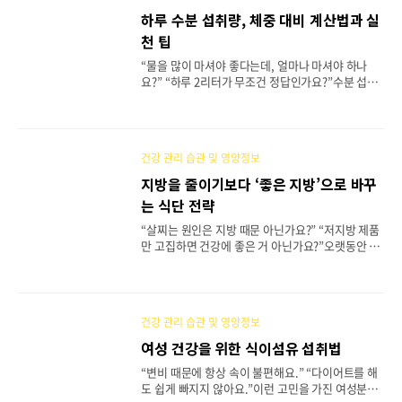
효과적인 식사 순서와 실천 팁을 소개합니다.1. 혈당
하루 수분 섭취량, 체중 대비 계산법과 실
스파이크란 무엇인가?✅ 정의 및 문제점식후 혈당이
천 팁
급격히 상승했다가 짧은 시간 내에 급락하는 현상을
말하며, 그 과정에서 인슐린 분비가 과도해지고 피
“물을 많이 마셔야 좋다는데, 얼마나 마셔야 하나
로, 졸림, 공복감이 반복됩니다.❌ 반복될 경우 나타
요?” “하루 2리터가 무조건 정답인가요?”수분 섭취
나는 문제당 대사 불균형 → 제2형 당뇨병 위험 증가
는 단순한 ‘물 마시기’를 넘어, 신진대사, 체온 조절,
만성 염증 및 지방 축적다이어트 실패의 주요 원인..
독소 배출, 피부 건강, 집중력에까지 영향을 미치는
핵심 건강 요소입니다.하지만 체중, 활동량, 날씨에
따라 필요한 수분량은 다르며, 무조건 많이 마시는
건강 관리 습관 및 영양정보
것보다 ‘내 몸에 맞는 적정량’을 아는 것이 중요합니
다.1. 체중 대비 수분 섭취량 계산법✅ 기본 공식체중
지방을 줄이기보다 ‘좋은 지방’으로 바꾸
(kg) × 30~35ml = 1일 권장 수분량예) 체중 60kg
는 식단 전략
× 30ml = 1,800ml → 최소 권장량체중 60kg × 3
5ml = 2,100ml → 충분 섭취량TIP: 활동량이 많거
“살찌는 원인은 지방 때문 아닌가요?” “저지방 제품
나 더운 날씨, 땀을 많이 흘리는 경우에는 체중 × 40
만 고집하면 건강에 좋은 거 아닌가요?”오랫동안 지
ml 이상으로 늘려도 좋습니다.✅ 간단 계산표체중..
방은 다이어트와 건강의 ‘적’으로 여겨졌습니다. 하
지만 최근 영양학 연구에 따르면, 지방의 ‘양’보다
‘질’이 더 중요하다는 사실이 밝혀지고 있습니다.이
글에서는 건강에 이로운 지방의 종류와 그 섭취 방
건강 관리 습관 및 영양정보
법, 그리고 ‘지방을 줄이는’ 대신 ‘좋은 지방으로 바
꾸는’ 실천 전략을 알려드립니다.1. 지방, 정말 나쁜
여성 건강을 위한 식이섬유 섭취법
걸까?✅ 지방의 역할세포막 형성과 호르몬 생성에
“변비 때문에 항상 속이 불편해요.” “다이어트를 해
필수지용성 비타민(A, D, E, K)의 흡수 촉진포만감
도 쉽게 빠지지 않아요.”이런 고민을 가진 여성분들
유지 및 에너지 저장지방은 무조건 피해야 할 ‘적’이