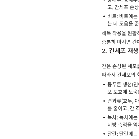
고, 간세포 손
비트: 비트에는
는 데 도움을 준
해독 작용을 원활
충분히 마시면 간
2. 간세포 재
간은 손상된 세포를
따라서 간세포의 
등푸른 생선(연
포 보호에 도움
견과류(호두, 
를 줄이고, 간
녹차: 녹차에는
지방 축적을 억
달걀: 달걀에는