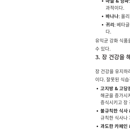
마늘 & 양파
과적이다.
바나나
: 올
귀리
: 베타
다.
유익균 강화 식품
수 있다.
3. 장 건강을
장 건강을 유지하
이다. 잘못된 식습
고지방 & 고당
해균을 증가시키
증식시키고 장 
불규칙한 식사 
규칙한 식사나 
과도한 카페인 